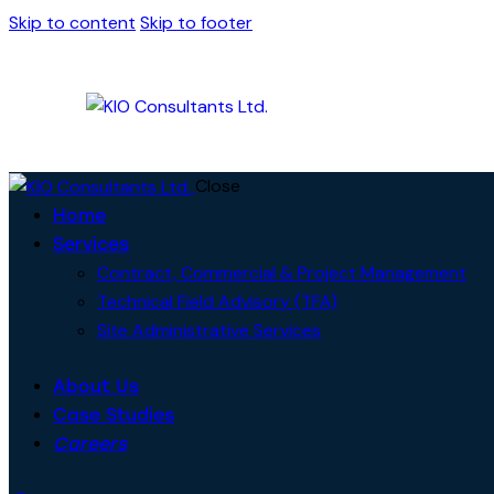
Skip to content
Skip to footer
Close
Home
Services
Contract, Commercial & Project Management
Technical Field Advisory (TFA)
Site Administrative Services
About Us
Case Studies
Careers