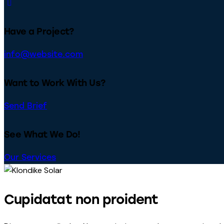
Have a Project?
info@website.com
Want to Work With Us?
Send Brief
See What We Do!
Our Services
Cupidatat non proident