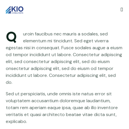
TECHNOLOGIES
How to find the best solar
companies in California
Q
November 17, 2022
ODIODIGITALTECH
uroin faucibus nec mauris a sodales, sed
0
Comments
elementum mi tincidunt. Sed eget viverra
egestas nisi in consequat. Fusce sodales augue a eiusm
od tempor incididunt ut labore. Consectetur adipiscing
elit, sed consectetur adipiscing elit, sed do eiusm
onsectetur adipiscing elit, sed do eiusm od tempor
incididunt ut labore. Consectetur adipiscing elit, sed
do.
Sed ut perspiciatis, unde omnis iste natus error sit
voluptatem accusantium doloremque laudantium,
totam rem aperiam eaque ipsa, quae ab illo inventore
veritatis et quasi architecto beatae vitae dicta sunt,
explicabo.